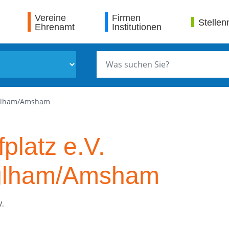
Vereine
Firmen
Stellen
Ehrenamt
Institutionen
Egglham/Amsham
platz e.V.
glham/Amsham
V.