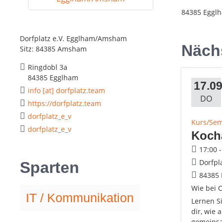
84385 Eggl
Dorfplatz e.V. Egglham/Amsham
Näch
Sitz: 84385 Amsham
Ringdobl 3a
84385 Egglham
17.09
info [at] dorfplatz.team
DO
https://dorfplatz.team
dorfplatz_e_v
Kurs/Se
dorfplatz_e_v
Koch
17:00 
Dorfpl
Sparten
84385
Wie bei 
IT / Kommunikation
Lernen S
dir, wie
gemeinsa