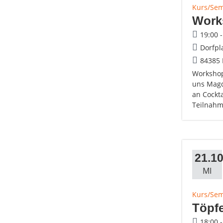
Kurs/Se
Work
19:00 
Dorfpl
84385
Workshop
uns Magd
an Cockt
Teilnah
21.10
MI
Kurs/Se
Töpf
18:00 