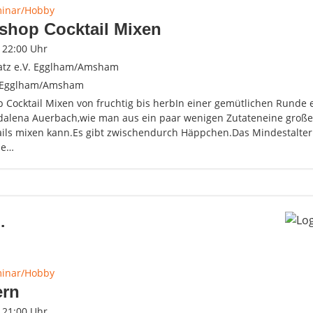
minar/Hobby
shop Cocktail Mixen
- 22:00 Uhr
atz e.V. Egglham/Amsham
 Egglham/Amsham
 Cocktail Mixen von fruchtig bis herbIn einer gemütlichen Runde e
alena Auerbach,wie man aus ein paar wenigen Zutateneine große V
ails mixen kann.Es gibt zwischendurch Häppchen.Das Mindestalter 
me…
.
minar/Hobby
ern
- 21:00 Uhr