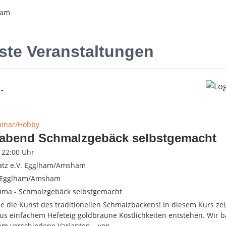
ham
ste Veranstaltungen
.
minar/Hobby
abend Schmalzgebäck selbstgemacht
- 22:00 Uhr
atz e.V. Egglham/Amsham
 Egglham/Amsham
Oma - Schmalzgebäck selbstgemacht
ie die Kunst des traditionellen Schmalzbackens! In diesem Kurs ze
 aus einfachem Hefeteig goldbraune Köstlichkeiten entstehen. Wir 
m verschiedene Varianten – von…