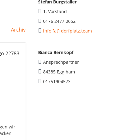
Stefan Burgstaller
1. Vorstand
0176 2477 0652
Archiv
info [at] dorfplatz.team
Bianca Bernkopf
Ansprechpartner
84385 Egglham
01751904573
igen wir
backen