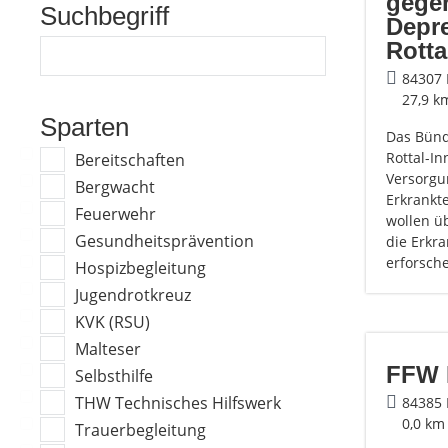
gege
Suchbegriff
Depr
Rotta
84307 
27,9 k
Sparten
Das Bünd
Rottal-In
Bereitschaften
Versorgu
Bergwacht
Erkrankt
Feuerwehr
wollen ü
Gesundheitsprävention
die Erkr
erforsch
Hospizbegleitung
Jugendrotkreuz
KVK (RSU)
Malteser
FFW 
Selbsthilfe
THW Technisches Hilfswerk
84385
0,0 km
Trauerbegleitung