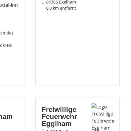
84385 Egglham
0,0 km entfernt
gen des
dkreis
Freiwillige
sham
Feuerwehr
Egglham