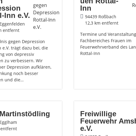
n
uen Rottal-
ession
Inn
l-Inn e.V.
94439 Roßbach
12,3 km entfernt
Eggenfelden
m entfernt
Termine und Veranstaltun
Fachbereiches Frauen im
nis gegen Depression
Feuerwehrverband des Lan
n e.V. trägt dazu bei, die
Rottal-Inn
ng von depressiv
en zu verbessern. Wir
ber Depression aufklären,
ankung noch besser
en und die…
Martinstödling
Freiwillige
Feuerwehr Am
 Egglham
e.V.
 entfernt