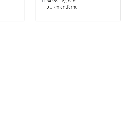
84385 Egglham
0,0 km entfernt