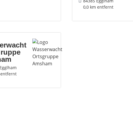
84385 Egglham
0,0 km entfernt
erwacht
gruppe
ham
 Egglham
 entfernt