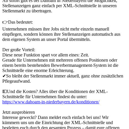
Ab sofort gibt es bei Dahoam in Niederbayern die Möglichkeit,
Stellenanzeigen ganz einfach per XML-Schnittstelle in unseren
Stellenmarkt zu übertragen.
👉Das bedeutet:
Unternehmen müssen ihre Jobs nicht mehr einzeln manuell
einpflegen, sondern können ihre Stellenanzeigen automatisch aus
dem eigenen System an unser Portal übermitteln.
Der große Vorteil:
Diese neue Funktion spart vor allem eines: Zeit.
Gerade für Unternehmen mit mehreren offenen Positionen oder
einem bereits bestehenden Bewerbermanagement-System ist die
Schnittstelle eine enorme Erleichterung.
✔So bleibt der Stellenmarkt immer aktuell, ganz ohne zusätzlichen
Pflegeaufwand.
💵Und die Kosten? Alles über die Konditionen der XML-
Schnittstelle für Unternehmen findest du unter:
https://www.dahoam-in-niederbayern.de/konditionen/
Jetzt ausprobieren
Interesse geweckt? Dann meldet euch einfach bei uns! Wir
kümmern uns um die Einrichtung der XML-Schnittstelle und
begleiten euch durch den gesamten Prozess – damit eure offenen