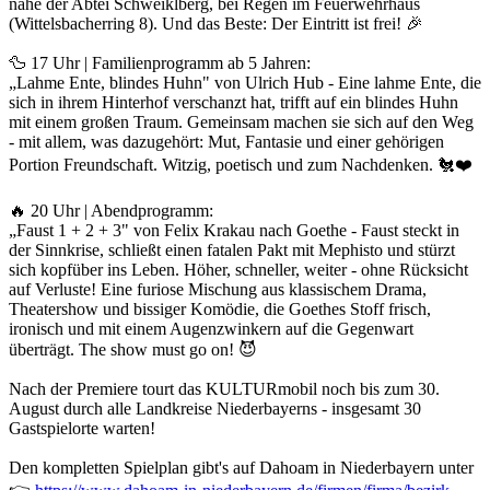
nahe der Abtei Schweiklberg, bei Regen im Feuerwehrhaus
(Wittelsbacherring 8). Und das Beste: Der Eintritt ist frei! 🎉
🦆 17 Uhr | Familienprogramm ab 5 Jahren:
„Lahme Ente, blindes Huhn" von Ulrich Hub - Eine lahme Ente, die
sich in ihrem Hinterhof verschanzt hat, trifft auf ein blindes Huhn
mit einem großen Traum. Gemeinsam machen sie sich auf den Weg
- mit allem, was dazugehört: Mut, Fantasie und einer gehörigen
Portion Freundschaft. Witzig, poetisch und zum Nachdenken. 🐔❤️
🔥 20 Uhr | Abendprogramm:
„Faust 1 + 2 + 3" von Felix Krakau nach Goethe - Faust steckt in
der Sinnkrise, schließt einen fatalen Pakt mit Mephisto und stürzt
sich kopfüber ins Leben. Höher, schneller, weiter - ohne Rücksicht
auf Verluste! Eine furiose Mischung aus klassischem Drama,
Theatershow und bissiger Komödie, die Goethes Stoff frisch,
ironisch und mit einem Augenzwinkern auf die Gegenwart
überträgt. The show must go on! 😈
Nach der Premiere tourt das KULTURmobil noch bis zum 30.
August durch alle Landkreise Niederbayerns - insgesamt 30
Gastspielorte warten!
Den kompletten Spielplan gibt's auf Dahoam in Niederbayern unter