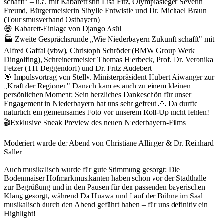
schafft" – u.a. mit Kabarettistin Lisa Fitz, Olympiasieger Severin
Freund, Bürgermeisterin Sibylle Entwistle und Dr. Michael Braun
(Tourismusverband Ostbayern)
😄 Kabarett-Einlage von Django Asül
🏭 Zweite Gesprächsrunde „Wie Niederbayern Zukunft schafft" mit
Alfred Gaffal (vbw), Christoph Schröder (BMW Group Werk
Dingolfing), Schreinermeister Thomas Hierbeck, Prof. Dr. Veronika
Fetzer (TH Deggendorf) und Dr. Fritz Audebert
🎯 Impulsvortrag von Stellv. Ministerpräsident Hubert Aiwanger zur
„Kraft der Regionen" Danach kam es auch zu einem kleinen
persönlichen Moment: Sein herzliches Dankeschön für unser
Engagement in Niederbayern hat uns sehr gefreut 🙏 Da durfte
natürlich ein gemeinsames Foto vor unserem Roll-Up nicht fehlen!
🎬Exklusive Sneak Preview des neuen Niederbayern-Films
Moderiert wurde der Abend von Christiane Allinger & Dr. Reinhard
Saller.
Auch musikalisch wurde für gute Stimmung gesorgt: Die
Bodenmaiser Hofmarkmusikanten haben schon vor der Stadthalle
zur Begrüßung und in den Pausen für den passenden bayerischen
Klang gesorgt, während Da Huawa und I auf der Bühne im Saal
musikalisch durch den Abend geführt haben – für uns definitiv ein
Highlight!