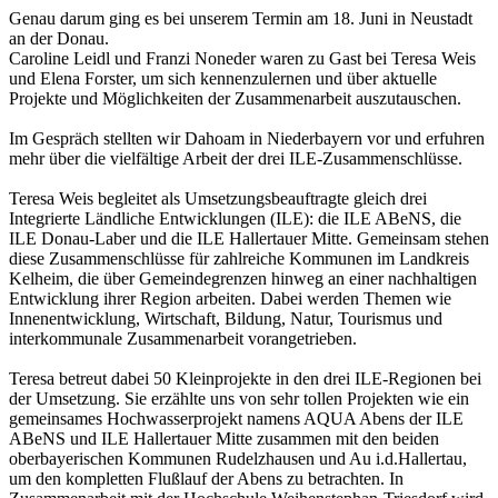
Genau darum ging es bei unserem Termin am 18. Juni in Neustadt
an der Donau.
Caroline Leidl und Franzi Noneder waren zu Gast bei Teresa Weis
und Elena Forster, um sich kennenzulernen und über aktuelle
Projekte und Möglichkeiten der Zusammenarbeit auszutauschen.
Im Gespräch stellten wir Dahoam in Niederbayern vor und erfuhren
mehr über die vielfältige Arbeit der drei ILE-Zusammenschlüsse.
Teresa Weis begleitet als Umsetzungsbeauftragte gleich drei
Integrierte Ländliche Entwicklungen (ILE): die ILE ABeNS, die
ILE Donau-Laber und die ILE Hallertauer Mitte. Gemeinsam stehen
diese Zusammenschlüsse für zahlreiche Kommunen im Landkreis
Kelheim, die über Gemeindegrenzen hinweg an einer nachhaltigen
Entwicklung ihrer Region arbeiten. Dabei werden Themen wie
Innenentwicklung, Wirtschaft, Bildung, Natur, Tourismus und
interkommunale Zusammenarbeit vorangetrieben.
Teresa betreut dabei 50 Kleinprojekte in den drei ILE-Regionen bei
der Umsetzung. Sie erzählte uns von sehr tollen Projekten wie ein
gemeinsames Hochwasserprojekt namens AQUA Abens der ILE
ABeNS und ILE Hallertauer Mitte zusammen mit den beiden
oberbayerischen Kommunen Rudelzhausen und Au i.d.Hallertau,
um den kompletten Flußlauf der Abens zu betrachten. In