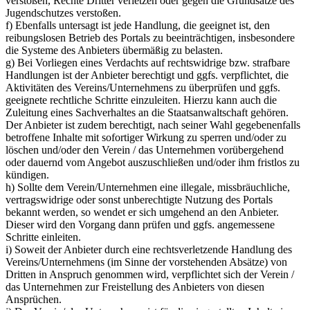
verstoßen, Rechte Dritter verletzen oder gegen die Grundsätze des
Jugendschutzes verstoßen.
f) Ebenfalls untersagt ist jede Handlung, die geeignet ist, den
reibungslosen Betrieb des Portals zu beeinträchtigen, insbesondere
die Systeme des Anbieters übermäßig zu belasten.
g) Bei Vorliegen eines Verdachts auf rechtswidrige bzw. strafbare
Handlungen ist der Anbieter berechtigt und ggfs. verpflichtet, die
Aktivitäten des Vereins/Unternehmens zu überprüfen und ggfs.
geeignete rechtliche Schritte einzuleiten. Hierzu kann auch die
Zuleitung eines Sachverhaltes an die Staatsanwaltschaft gehören.
Der Anbieter ist zudem berechtigt, nach seiner Wahl gegebenenfalls
betroffene Inhalte mit sofortiger Wirkung zu sperren und/oder zu
löschen und/oder den Verein / das Unternehmen vorübergehend
oder dauernd vom Angebot auszuschließen und/oder ihm fristlos zu
kündigen.
h) Sollte dem Verein/Unternehmen eine illegale, missbräuchliche,
vertragswidrige oder sonst unberechtigte Nutzung des Portals
bekannt werden, so wendet er sich umgehend an den Anbieter.
Dieser wird den Vorgang dann prüfen und ggfs. angemessene
Schritte einleiten.
i) Soweit der Anbieter durch eine rechtsverletzende Handlung des
Vereins/Unternehmens (im Sinne der vorstehenden Absätze) von
Dritten in Anspruch genommen wird, verpflichtet sich der Verein /
das Unternehmen zur Freistellung des Anbieters von diesen
Ansprüchen.