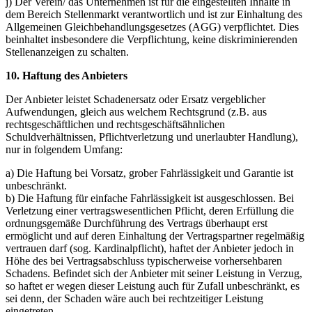
j) Der Verein/ das Unternehmen ist für die eingestellten Inhalte in
dem Bereich Stellenmarkt verantwortlich und ist zur Einhaltung des
Allgemeinen Gleichbehandlungsgesetzes (AGG) verpflichtet. Dies
beinhaltet insbesondere die Verpflichtung, keine diskriminierenden
Stellenanzeigen zu schalten.
10. Haftung des Anbieters
Der Anbieter leistet Schadenersatz oder Ersatz vergeblicher
Aufwendungen, gleich aus welchem Rechtsgrund (z.B. aus
rechtsgeschäftlichen und rechtsgeschäftsähnlichen
Schuldverhältnissen, Pflichtverletzung und unerlaubter Handlung),
nur in folgendem Umfang:
a) Die Haftung bei Vorsatz, grober Fahrlässigkeit und Garantie ist
unbeschränkt.
b) Die Haftung für einfache Fahrlässigkeit ist ausgeschlossen. Bei
Verletzung einer vertragswesentlichen Pflicht, deren Erfüllung die
ordnungsgemäße Durchführung des Vertrags überhaupt erst
ermöglicht und auf deren Einhaltung der Vertragspartner regelmäßig
vertrauen darf (sog. Kardinalpflicht), haftet der Anbieter jedoch in
Höhe des bei Vertragsabschluss typischerweise vorhersehbaren
Schadens. Befindet sich der Anbieter mit seiner Leistung in Verzug,
so haftet er wegen dieser Leistung auch für Zufall unbeschränkt, es
sei denn, der Schaden wäre auch bei rechtzeitiger Leistung
eingetreten.