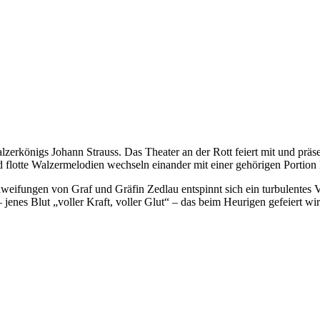
erkönigs Johann Strauss. Das Theater an der Rott feiert mit und präsen
d flotte Walzermelodien wechseln einander mit einer gehörigen Portio
ifungen von Graf und Gräfin Zedlau entspinnt sich ein turbulentes Ve
enes Blut „voller Kraft, voller Glut“ – das beim Heurigen gefeiert wir