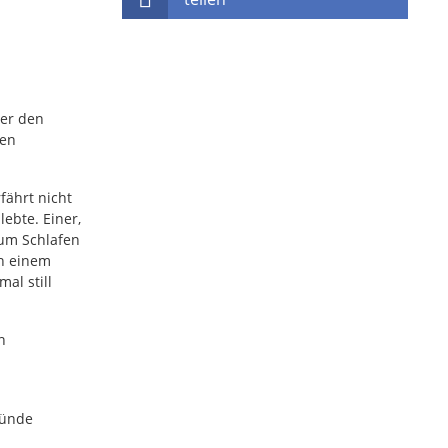
der den
nen
fährt nicht
lebte. Einer,
 zum Schlafen
ch einem
al still
n
ründe