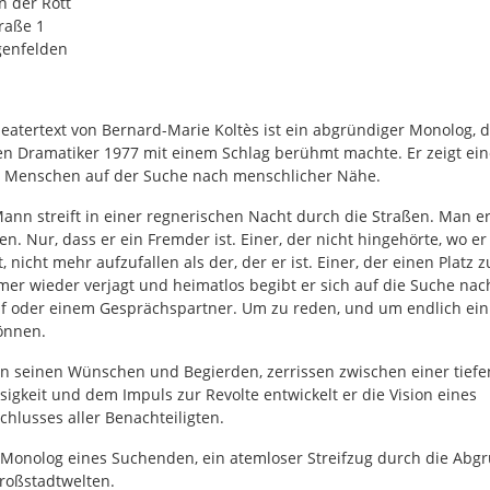
n der Rott
raße 1
genfelden
heatertext von Bernard-Marie Koltès ist ein abgründiger Monolog, 
en Dramatiker 1977 mit einem Schlag berühmt machte. Er zeigt ei
 Menschen auf der Suche nach menschlicher Nähe.
Mann streift in einer regnerischen Nacht durch die Straßen. Man er
. Nur, dass er ein Fremder ist. Einer, der nicht hingehörte, wo er 
, nicht mehr aufzufallen als der, der er ist. Einer, der einen Platz
mer wieder verjagt und heimatlos begibt er sich auf die Suche na
f oder einem Gesprächspartner. Um zu reden, und um endlich einm
önnen.
n seinen Wünschen und Begierden, zerrissen zwischen einer tiefe
igkeit und dem Impuls zur Revolte entwickelt er die Vision eines
lusses aller Benachteiligten.
r Monolog eines Suchenden, ein atemloser Streifzug durch die Abg
roßstadtwelten.