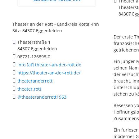
Theater a
Theaterst
84307 Eg
Theater an der Rott - Landkreis Rottal-Inn
Sitz: 84307 Eggenfelden
Der erste T
Theaterstraße 1
französisch
84307 Eggenfelden
getriebenen
08721-126898-0
Ein junger 
info [at] theater-an-der-rott.de
seinen Namen
https://theater-an-der-rott.de/
der versucht
theateranderrott
braucht. Im
Unterschlup
theater.rott
stehen zu k
@theateranderrott1963
Besessen vo
Hoffnungslos
Zusammensch
Ein furiose
moderner G