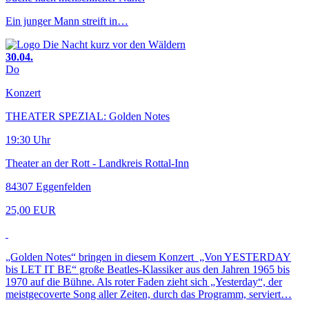
Ein junger Mann streift in…
30.04.
Do
Konzert
THEATER SPEZIAL: Golden Notes
19:30 Uhr
Theater an der Rott - Landkreis Rottal-Inn
84307 Eggenfelden
25,00 EUR
„Golden Notes“ bringen in diesem Konzert „Von YESTERDAY
bis LET IT BE“ große Beatles-Klassiker aus den Jahren 1965 bis
1970 auf die Bühne. Als roter Faden zieht sich „Yesterday“, der
meistgecoverte Song aller Zeiten, durch das Programm, serviert…